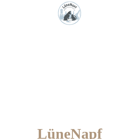
LüneNapf